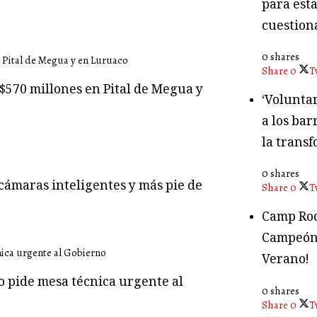
para esta
cuestion
0 shares
Share
0
T
$570 millones en Pital de Megua y
‘Volunta
a los bar
la transf
0 shares
cámaras inteligentes y más pie de
Share
0
T
Camp Roc
Campeón
Verano!
o pide mesa técnica urgente al
0 shares
Share
0
T