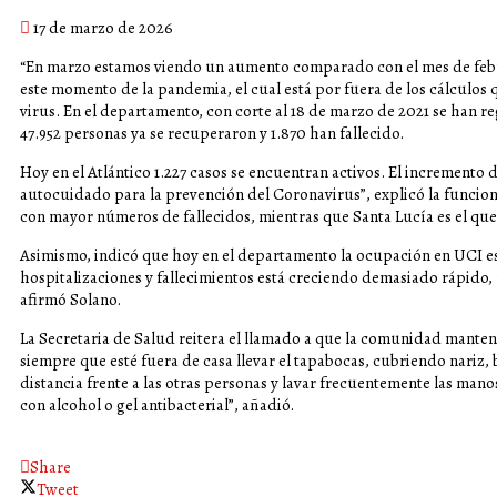
17 de marzo de 2026
“En marzo estamos viendo un aumento comparado con el mes de feb
este momento de la pandemia, el cual está por fuera de los cálculo
virus. En el departamento, con corte al 18 de marzo de 2021 se han re
47.952 personas ya se recuperaron y 1.870 han fallecido.
Hoy en el Atlántico 1.227 casos se encuentran activos. El incremento 
autocuidado para la prevención del Coronavirus”, explicó la funcion
con mayor números de fallecidos, mientras que Santa Lucía es el qu
Asimismo, indicó que hoy en el departamento la ocupación en UCI es 
hospitalizaciones y fallecimientos está creciendo demasiado rápido, 
afirmó Solano.
La Secretaria de Salud reitera el llamado a que la comunidad mante
siempre que esté fuera de casa llevar el tapabocas, cubriendo nariz,
distancia frente a las otras personas y lavar frecuentemente las manos
con alcohol o gel antibacterial”, añadió.
Share
Tweet