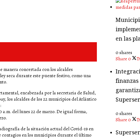
Municipio
implemen
en las pl
0 shares
Share
0
T
 de manera concertada con los alcaldes
Integraci
ley seca durante este puente festivo, como una
finanzas
nto.
garantiza
tamental, encabezada por la secretaria de Salud,
Superser
ay, los alcaldes de los 22 municipios del Atlántico
:
0 a.m. del lunes 22 de marzo. De igual forma,
0 shares
rzo.
Share
0
T
diografía de la situación actual del Covid-19 en
Superser
e contagios en los municipios durante el último