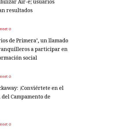
bilizar Air-e; usuarios
an resultados
weet
0
rios de Primera’, un llamado
ranquilleros a participar en
ormación social
weet
0
kaway: ¡Conviértete en el
 del Campamento de
weet
0