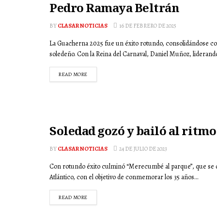
Pedro Ramaya Beltrán
BY
CLASAR NOTICIAS
16 DE FEBRERO DE 2025
La Guacherna 2025 fue un éxito rotundo, consolidándose co
soledeño. Con la Reina del Carnaval, Daniel Muñoz, liderando e
READ MORE
Soledad gozó y bailó al rit
BY
CLASAR NOTICIAS
24 DE JULIO DE 2023
Con rotundo éxito culminó “Merecumbé al parque”, que se des
Atlántico, con el objetivo de conmemorar los 35 años...
READ MORE