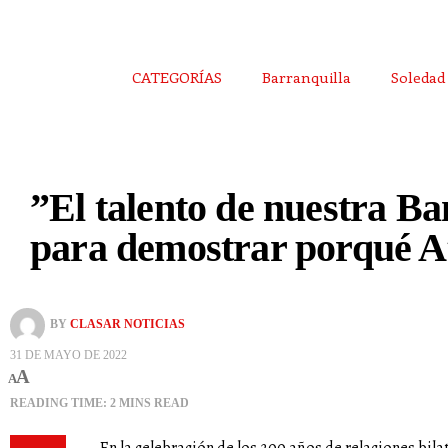
CATEGORÍAS
Barranquilla
Soledad
”El talento de nuestra B
para demostrar porqué At
BY
CLASAR NOTICIAS
31 DE MAYO DE 2022
A
A
READING TIME: 2 MINS READ