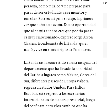
«En la Banda de Baranoa he crecido como
T
persona, como músico y me preparo para
pasar de ser estudiante a ser monitor y
enseñar. Este es mi primer viaje, la primera
vez que subo a un avión. Es una oportunidad
que ni en mis sueños creí que podría pasar,
es muy emocionante», expresó Jorge Arcón
Charris, trombonista de la Banda, quien
nació y vive en el municipio de Polonuevo.
La Banda se ha convertido en una insignia del
departamento que ha llevado la sonoridad
del Caribe a lugares como México, Corea del
Sur, diferentes países de Europa y ahora
regresa a Estados Unidos. Para Hilton
Escobar, este regreso a los escenarios
internacionales de manera presencial, luego
del confinamiento y los cambios que ha