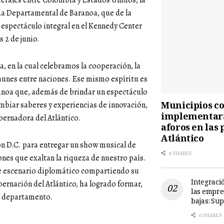
aterales entre Colombia y Estados Unidos, la
nda Departamental de Baranoa, que de la
espectáculo integral en el Kennedy Center
 2 de junio.
, en la cual celebramos la cooperación, la
omunes entre naciones. Ese mismo espíritu es
anoa que, además de brindar un espectáculo
Municipios cos
mbiar saberes y experiencias de innovación,
implementará
obernadora del Atlántico.
aforos en las 
Atlántico
on D.C. para entregar un show musical de
0 SHARES
nes que exaltan la riqueza de nuestro país.
ste escenario diplomático compartiendo su
Integració
ernación del Atlántico, ha logrado formar,
las empre
el departamento.
bajas: Su
0 SHARES