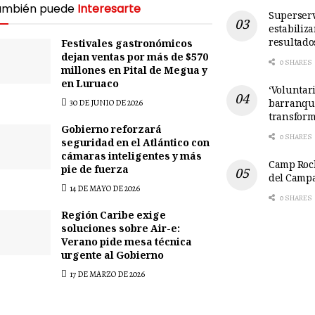
ambién puede
Interesarte
Superserv
estabiliz
resultado
Festivales gastronómicos
dejan ventas por más de $570
0 SHARES
millones en Pital de Megua y
en Luruaco
‘Voluntari
barranqui
30 DE JUNIO DE 2026
transform
Gobierno reforzará
0 SHARES
seguridad en el Atlántico con
cámaras inteligentes y más
Camp Rock
pie de fuerza
del Camp
14 DE MAYO DE 2026
0 SHARES
Región Caribe exige
soluciones sobre Air-e:
Verano pide mesa técnica
urgente al Gobierno
17 DE MARZO DE 2026