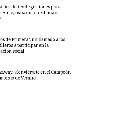
icios defiende gestiones para
ar Air-e; usuarios cuestionan
s
os de Primera’, un llamado a los
lleros a participar en la
ación social
away: ¡Conviértete en el Campeón
amento de Verano!