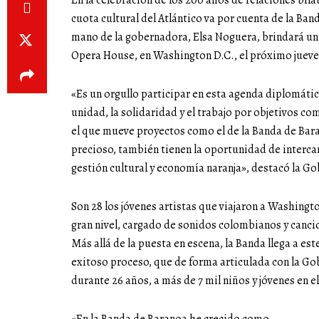
En la celebración de los 200 años de relaciones bil
cuota cultural del Atlántico va por cuenta de la Ba
mano de la gobernadora, Elsa Noguera, brindará un 
Opera House, en Washington D.C., el próximo jueves
«Es un orgullo participar en esta agenda diplomática
unidad, la solidaridad y el trabajo por objetivos c
el que mueve proyectos como el de la Banda de Bar
precioso, también tienen la oportunidad de interca
gestión cultural y economía naranja», destacó la G
Son 28 los jóvenes artistas que viajaron a Washingt
gran nivel, cargado de sonidos colombianos y cancio
Más allá de la puesta en escena, la Banda llega a e
exitoso proceso, que de forma articulada con la Gob
durante 26 años, a más de 7 mil niños y jóvenes en 