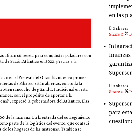
implemen
en las pl
0 shares
Share
0
T
Integraci
finanzas
as afinan su receta para conquistar paladares con
ta de Sazón Atlántico en 2022, gracias a la
garantiza
Superser
cian en el Festival del Guandú, nuestro primer
puertas de Sibarco están abiertas, con toda la
0 shares
r un buen sancocho de guandú, tradicional en esta
Share
0
T
aranoa, con el propósito de aportar a la
onal”, expresó la gobernadora del Atlántico, Elsa
Superser
para esta
9:00 de la mañana. En la entrada del corregimiento
cuestion
mo parte de la logística del evento, que contará
as de los hogares de las matronas. También se