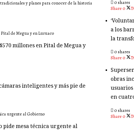
0 shares
radicionales y planes para conocer de la historia
Share
0
T
‘Volunta
a los bar
la transf
$570 millones en Pital de Megua y
0 shares
Share
0
T
Superser
obras in
cámaras inteligentes y más pie de
usuarios
en cuatr
0 shares
Share
0
T
o pide mesa técnica urgente al