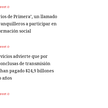
weet
0
rios de Primera’, un llamado
ranquilleros a participar en
ormación social
weet
0
vicios advierte que por
conclusas de transmisión
 han pagado $24,9 billones
o años
weet
0