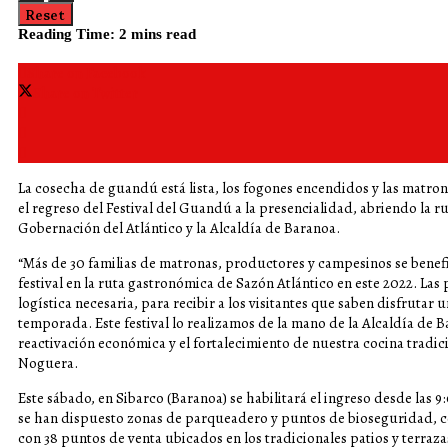
Reset
Reading Time: 2 mins read
Share on Facebook
Share on Twitter
La cosecha de guandú está lista, los fogones encendidos y las matron
el regreso del Festival del Guandú a la presencialidad, abriendo la ru
Gobernación del Atlántico y la Alcaldía de Baranoa.
“Más de 30 familias de matronas, productores y campesinos se benefi
festival en la ruta gastronómica de Sazón Atlántico en este 2022. Las 
logística necesaria, para recibir a los visitantes que saben disfruta
temporada. Este festival lo realizamos de la mano de la Alcaldía de B
reactivación económica y el fortalecimiento de nuestra cocina tradici
Noguera.
Este sábado, en Sibarco (Baranoa) se habilitará el ingreso desde las 
se han dispuesto zonas de parqueadero y puntos de bioseguridad, co
con 38 puntos de venta ubicados en los tradicionales patios y terraz