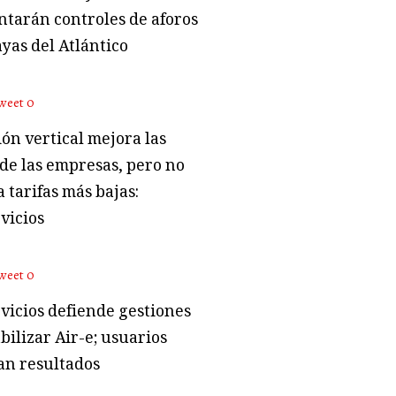
tarán controles de aforos
ayas del Atlántico
weet
0
ón vertical mejora las
 de las empresas, pero no
 tarifas más bajas:
vicios
weet
0
vicios defiende gestiones
bilizar Air-e; usuarios
an resultados