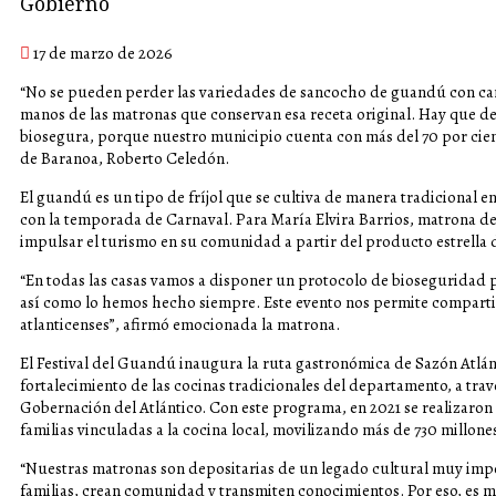
Gobierno
17 de marzo de 2026
“No se pueden perder las variedades de sancocho de guandú con car
manos de las matronas que conservan esa receta original. Hay que des
biosegura, porque nuestro municipio cuenta con más del 70 por cient
de Baranoa, Roberto Celedón.
El guandú es un tipo de fríjol que se cultiva de manera tradicional 
con la temporada de Carnaval. Para María Elvira Barrios, matrona del
impulsar el turismo en su comunidad a partir del producto estrella d
“En todas las casas vamos a disponer un protocolo de bioseguridad pa
así como lo hemos hecho siempre. Este evento nos permite compartir
atlanticenses”, afirmó emocionada la matrona.
El Festival del Guandú inaugura la ruta gastronómica de Sazón Atlánt
fortalecimiento de las cocinas tradicionales del departamento, a trav
Gobernación del Atlántico. Con este programa, en 2021 se realizaron 
familias vinculadas a la cocina local, movilizando más de 730 millone
“Nuestras matronas son depositarias de un legado cultural muy impor
familias, crean comunidad y transmiten conocimientos. Por eso, es m