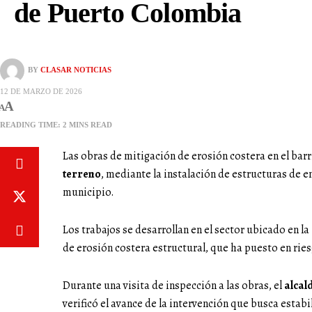
de Puerto Colombia
BY
CLASAR NOTICIAS
12 DE MARZO DE 2026
A
A
READING TIME: 2 MINS READ
Las obras de mitigación de erosión costera en el bar
terreno
, mediante la instalación de estructuras de e
municipio.
Los trabajos se desarrollan en el sector ubicado en la
de erosión costera estructural, que ha puesto en riesg
Durante una visita de inspección a las obras, el
alcal
verificó el avance de la intervención que busca estabi