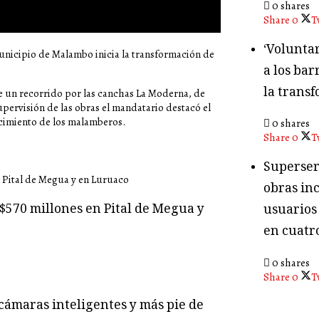
0 shares
Share
0
T
‘Volunta
 municipio de Malambo inicia la transformación de
a los bar
la transf
e un recorrido por las canchas La Moderna, de
pervisión de las obras el mandatario destacó el
arcimiento de los malamberos.
0 shares
Share
0
T
Superser
obras in
$570 millones en Pital de Megua y
usuarios
en cuatr
0 shares
Share
0
T
cámaras inteligentes y más pie de