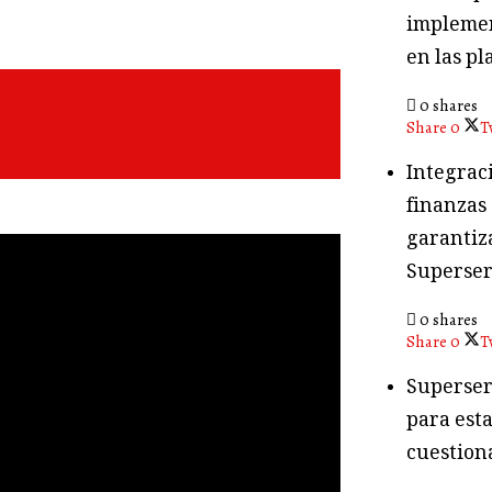
implemen
en las pl
0 shares
Share
0
T
Integraci
finanzas
garantiza
Superser
0 shares
Share
0
T
Superser
para esta
cuestion