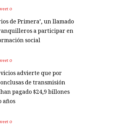
weet
0
rios de Primera’, un llamado
ranquilleros a participar en
ormación social
weet
0
vicios advierte que por
conclusas de transmisión
 han pagado $24,9 billones
o años
weet
0