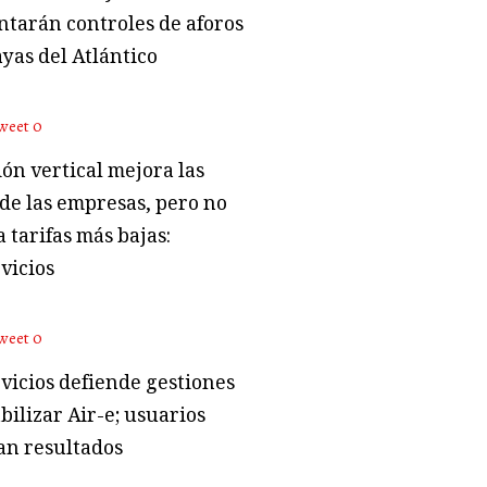
tarán controles de aforos
ayas del Atlántico
weet
0
ón vertical mejora las
 de las empresas, pero no
 tarifas más bajas:
vicios
weet
0
vicios defiende gestiones
bilizar Air-e; usuarios
an resultados