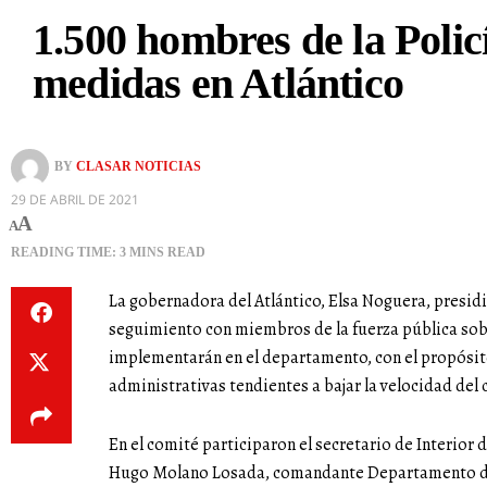
1.500 hombres de la Polic
medidas en Atlántico
BY
CLASAR NOTICIAS
29 DE ABRIL DE 2021
A
A
READING TIME: 3 MINS READ
La gobernadora del Atlántico, Elsa Noguera, presid
seguimiento con miembros de la fuerza pública sobr
implementarán en el departamento, con el propósit
administrativas tendientes a bajar la velocidad del 
En el comité participaron el secretario de Interior 
Hugo Molano Losada, comandante Departamento de P