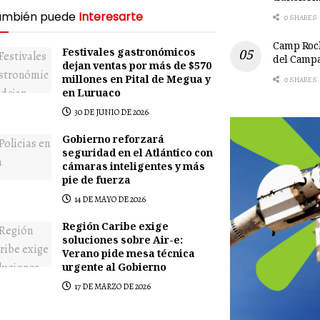
ambién puede
Interesarte
0 SHARES
Camp Rock
Festivales gastronómicos
del Camp
dejan ventas por más de $570
millones en Pital de Megua y
0 SHARES
en Luruaco
30 DE JUNIO DE 2026
Gobierno reforzará
seguridad en el Atlántico con
cámaras inteligentes y más
pie de fuerza
14 DE MAYO DE 2026
Región Caribe exige
soluciones sobre Air-e:
Verano pide mesa técnica
urgente al Gobierno
17 DE MARZO DE 2026