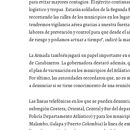
para evitar mayores contagios. El ejército continu
logístico y tropas. Estarán soldados de la Segunda 
recorriendo las calles de los municipios en los lug
tendremos vigilancia aérea gracias a nuestra fuerz
labores de prevención y control para que desde el 
de riesgo y podamos actuar a tiempo”, indicó la ma
La Armada también jugará un papel importante en el p
de Carabineros. La gobernadora destacó además, q
el plan de vacunación en los municipios del Atlántic
Por último, las autoridades recordaron que, no es m
a denunciar si se tiene conocimiento de una reunión
Las líneas telefónicas en los que se pueden denuncia
subregión Costera, Oriental, Central y Sur del depa
Policía Departamento Atlántico) y para los municip
Malambo, Galapa y Puerto Colombia) la línea de eme