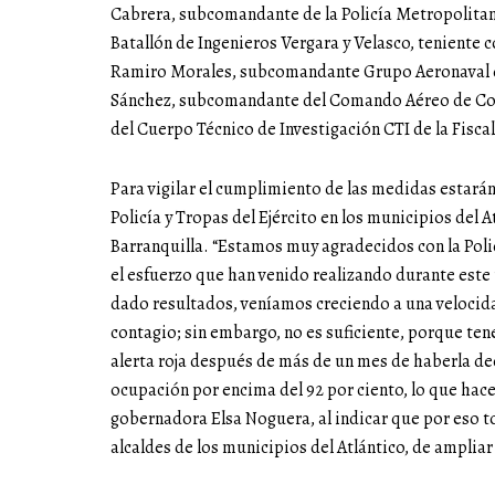
Cabrera, subcomandante de la Policía Metropolitan
Batallón de Ingenieros Vergara y Velasco, teniente
Ramiro Morales, subcomandante Grupo Aeronaval de
Sánchez, subcomandante del Comando Aéreo de Comb
del Cuerpo Técnico de Investigación CTI de la Fiscal
Para vigilar el cumplimiento de las medidas estará
Policía y Tropas del Ejército en los municipios del 
Barranquilla. “Estamos muy agradecidos con la Polic
el esfuerzo que han venido realizando durante este
dado resultados, veníamos creciendo a una velocid
contagio; sin embargo, no es suficiente, porque te
alerta roja después de más de un mes de haberla de
ocupación por encima del 92 por ciento, lo que hace
gobernadora Elsa Noguera, al indicar que por eso t
alcaldes de los municipios del Atlántico, de ampliar