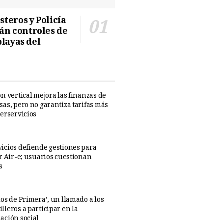
teros y Policía
n controles de
playas del
n vertical mejora las finanzas de
sas, pero no garantiza tarifas más
perservicios
icios defiende gestiones para
ar Air-e; usuarios cuestionan
s
os de Primera’, un llamado a los
lleros a participar en la
ación social