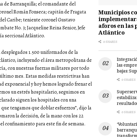
a de Barranquilla; el comandante del
Municipios cos
 coronel Román Fonseca; capitán de Fragata
implementará
l Caribe; teniente coronel Gustavo
aforos en las 
ate No. 3; Jacqueline Reina Senior, Jefe
Atlántico
ía seccional Atlántico.
0 SHARES
n desplegados 1.500 uniformados de la
Integració
Atlántico, incluyendo el área metropolitana de
las empre
ía, con nuestras fuerzas militares por todo
bajas: Su
 último mes. Estas medidas restrictivas han
0 SHARES
ad exponencial y hoy hemos logrado frenar el
Superserv
nemos un estrés hospitalario, seguimos en
estabiliz
clarado siguen los hospitales con una
resultado
 que tengamos que doblar esfuerzos”, dijo la
0 SHARES
omaron la decisión, de la mano con los 22
 el confinamiento para este fin de semana.
‘Voluntari
barranqui
transform