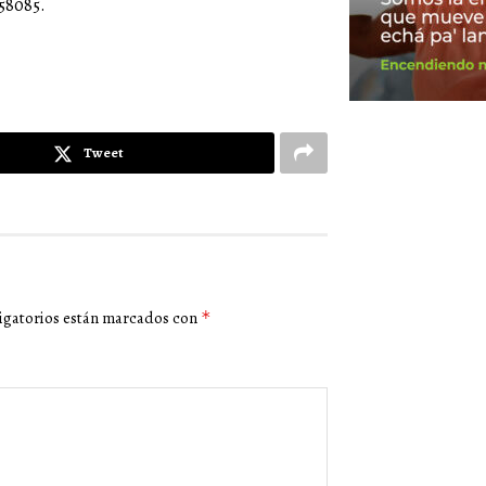
158085.
Tweet
igatorios están marcados con
*