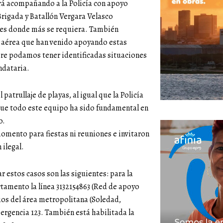
ará acompañando a la Policía con apoyo
Brigada y Batallón Vergara Velasco
ares donde más se requiera. También
a aérea que han venido apoyando estas
aire podamos tener identificadas situaciones
ndataria.
atrullaje de playas, al igual que la Policía
ue todo este equipo ha sido fundamental en
o.
omento para fiestas ni reuniones e invitaron
 ilegal.
r estos casos son las siguientes: para la
rtamento la línea 3132154863 (Red de apoyo
ios del área metropolitana (Soledad,
rgencia 123. También está habilitada la