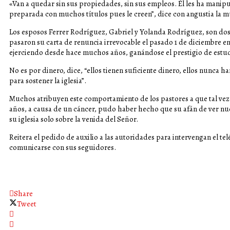
«Van a quedar sin sus propiedades, sin sus empleos. Él les ha mani
preparada con muchos títulos pues le creen”, dice con angustia la m
Los esposos Ferrer Rodríguez, Gabriel y Yolanda Rodríguez, son do
pasaron su carta de renuncia irrevocable el pasado 1 de diciembre e
ejerciendo desde hace muchos años, ganándose el prestigio de estud
No es por dinero, dice, “ellos tienen suficiente dinero, ellos nunca 
para sostener la iglesia”.
Muchos atribuyen este comportamiento de los pastores a que tal vez 
años, a causa de un cáncer, pudo haber hecho que su afán de ver nu
su iglesia solo sobre la venida del Señor.
Reitera el pedido de auxilio a las autoridades para intervengan el te
comunicarse con sus seguidores.
Share
Tweet