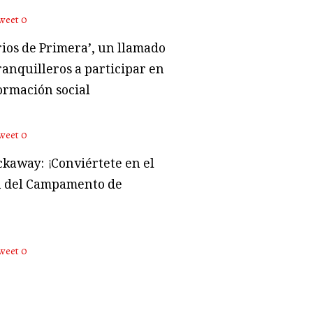
weet
0
rios de Primera’, un llamado
ranquilleros a participar en
ormación social
weet
0
kaway: ¡Conviértete en el
 del Campamento de
weet
0