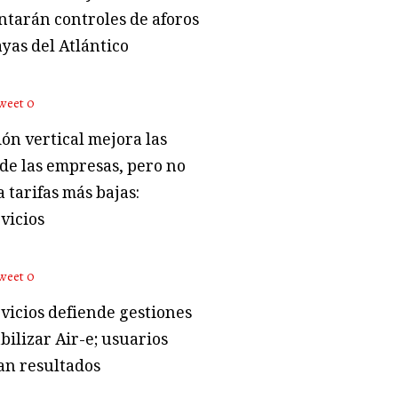
tarán controles de aforos
ayas del Atlántico
weet
0
ón vertical mejora las
 de las empresas, pero no
 tarifas más bajas:
vicios
weet
0
vicios defiende gestiones
bilizar Air-e; usuarios
an resultados