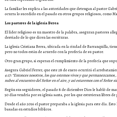
La familiar les suplica a las autoridades que detengan al pastor Gabr
ocurra lo sucedido en el pasado en otros grupos religiosos, como Man
Los pastores de la iglesia Berea
El líder religioso es un maestro de la palabra, aseguran pastores all
desviado de lo que dicen las escrituras.
La iglesia Cristiana Berea, ubicada en la ciudad de Barranquilla, tie
pero no todos están de acuerdo con la profecía de su pastor.
Otro gran grupo, si esperan el cumplimiento de la profecía que supu
Asegura Gabriel Ferrer, que este 28 de enero ocurrirá el arrebatamient
4:17: “Entonces nosotros, los que estemos vivos y que permanezcamos,
nubes al encuentro del Señor en el aire, y así estaremos con el Señor s
Según sus seguidores, el pasado 8 de diciembre Dios le habló de man
50 días vendría por su iglesia santa, por los que estuvieran libres de
Desde el año 2016 el pastor preparaba a la iglesia para este día. Esto
basadas en estudios bíblicos.