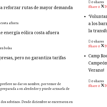
0 shares
Share
0
T
ara reforzar rutas de mayor demanda
‘Volunta
a los bar
la transf
e energía eólica costa afuera
0 shares
Share
0
T
Camp Roc
presas, pero no garantiza tarifas
Campeón
Verano!
0 shares
e prefiere no dar su nombre, por temor de
Share
0
T
uy preparada a su alrededor y puede acusarla de
 dos sobrinos. Desde diciembre se encerraron en