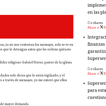
implemen
en las pl
0 shares
Share
0
T
Integraci
finanzas
n, ya no nos contestan los mensajes, solo se ve en
es que lo detengan antes que les ordene quitarse
garantiza
Superser
íder religioso Gabriel Ferrer, pastor de la iglesia
0 shares
Share
0
T
ades solo dicen que lo están vigilando, y el
 a través de mensajes, yo me enteré que ellos
Superser
para esta
cuestion