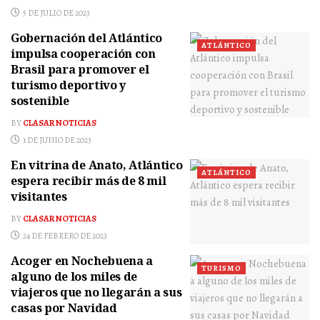
5 DE JULIO DE 2023
Gobernación del Atlántico
ATLÁNTICO
impulsa cooperación con
Brasil para promover el
turismo deportivo y
sostenible
BY
CLASAR NOTICIAS
1 DE JUNIO DE 2023
En vitrina de Anato, Atlántico
ATLÁNTICO
espera recibir más de 8 mil
visitantes
BY
CLASAR NOTICIAS
24 DE FEBRERO DE 2023
Acoger en Nochebuena a
TURISMO
alguno de los miles de
viajeros que no llegarán a sus
casas por Navidad