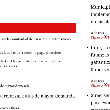
Municipio
implemen
en las pl
0 shares
Share
0
T
 con la comunidad de un sector eléctricamente
Integraci
s familias del sector no paga el servicio.
finanzas
y la Alcaldía para superar un daño que se
garantiza
e la Gallera.
Superser
0 shares
Share
0
T
Superser
ara reforzar rutas de mayor demanda
para esta