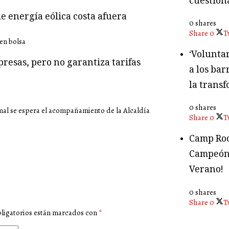
cuestion
e energía eólica costa afuera
0 shares
Share
0
T
‘Volunta
presas, pero no garantiza tarifas
a los bar
la transf
0 shares
mal se espera el acompañamiento de la Alcaldía
Share
0
T
Camp Roc
Campeón
Verano!
0 shares
Share
0
T
ligatorios están marcados con
*