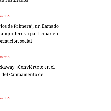
an resultados
weet
0
rios de Primera’, un llamado
ranquilleros a participar en
ormación social
weet
0
kaway: ¡Conviértete en el
 del Campamento de
weet
0