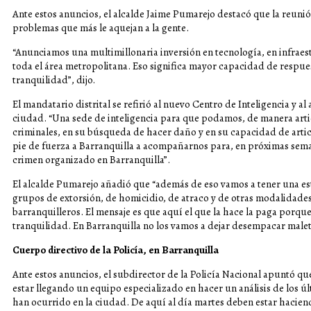
Ante estos anuncios, el alcalde Jaime Pumarejo destacó que la reunión
problemas que más le aquejan a la gente.
“Anunciamos una multimillonaria inversión en tecnología, en infraest
toda el área metropolitana. Eso significa mayor capacidad de respue
tranquilidad”, dijo.
El mandatario distrital se refirió al nuevo Centro de Inteligencia y al
ciudad. “Una sede de inteligencia para que podamos, de manera artic
criminales, en su búsqueda de hacer daño y en su capacidad de artic
pie de fuerza a Barranquilla a acompañarnos para, en próximas sem
crimen organizado en Barranquilla”.
El alcalde Pumarejo añadió que “además de eso vamos a tener una estr
grupos de extorsión, de homicidio, de atraco y de otras modalidades
barranquilleros. El mensaje es que aquí el que la hace la paga porqu
tranquilidad. En Barranquilla no los vamos a dejar desempacar maleta
Cuerpo directivo de la Policía, en Barranquilla
Ante estos anuncios, el subdirector de la Policía Nacional apuntó qu
estar llegando un equipo especializado en hacer un análisis de los ú
han ocurrido en la ciudad. De aquí al día martes deben estar hacien