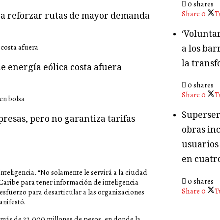
0 shares
Share
0
T
ara reforzar rutas de mayor demanda
‘Volunta
a los bar
la transf
e energía eólica costa afuera
0 shares
Share
0
T
Superser
presas, pero no garantiza tarifas
obras in
usuarios
en cuatr
nteligencia. “No solamente le servirá a la ciudad
0 shares
 Caribe para tener información de inteligencia
Share
0
T
 esfuerzo para desarticular a las organizaciones
anifestó.
e más de 22.000 millones de pesos, en donde la