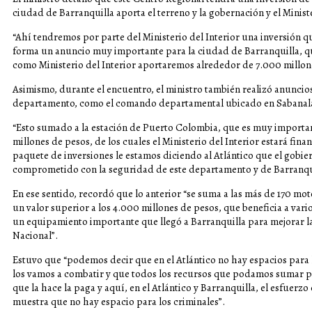
ciudad de Barranquilla aporta el terreno y la gobernación y el Ministe
“Ahí tendremos por parte del Ministerio del Interior una inversión q
forma un anuncio muy importante para la ciudad de Barranquilla, qu
como Ministerio del Interior aportaremos alrededor de 7.000 millone
Asimismo, durante el encuentro, el ministro también realizó anuncio
departamento, como el comando departamental ubicado en Sabanal
“Esto sumado a la estación de Puerto Colombia, que es muy important
millones de pesos, de los cuales el Ministerio del Interior estará fi
paquete de inversiones le estamos diciendo al Atlántico que el gobi
comprometido con la seguridad de este departamento y de Barranquil
En ese sentido, recordó que lo anterior “se suma a las más de 170 mo
un valor superior a los 4.000 millones de pesos, que beneficia a va
un equipamiento importante que llegó a Barranquilla para mejorar l
Nacional”.
Estuvo que “podemos decir que en el Atlántico no hay espacios para 
los vamos a combatir y que todos los recursos que podamos sumar pa
que la hace la paga y aquí, en el Atlántico y Barranquilla, el esfuer
muestra que no hay espacio para los criminales”.