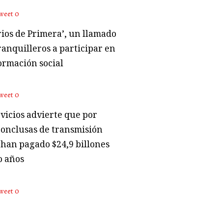
weet
0
rios de Primera’, un llamado
ranquilleros a participar en
ormación social
weet
0
vicios advierte que por
conclusas de transmisión
 han pagado $24,9 billones
o años
weet
0