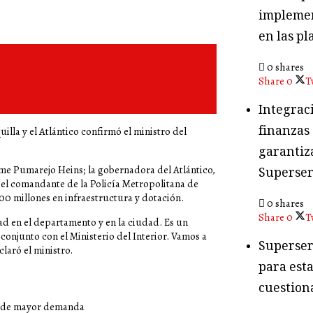
implemen
en las pl
0 shares
Share
0
T
Integraci
finanzas
lla y el Atlántico confirmó el ministro del
garantiza
me Pumarejo Heins; la gobernadora del Atlántico,
Superser
y el comandante de la Policía Metropolitana de
00 millones en infraestructura y dotación.
0 shares
Share
0
T
d en el departamento y en la ciudad. Es un
conjunto con el Ministerio del Interior. Vamos a
Superser
laró el ministro.
para esta
cuestion