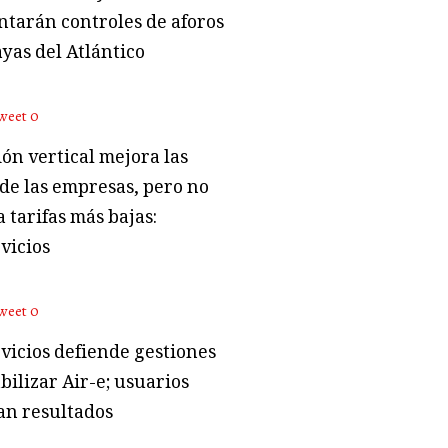
tarán controles de aforos
ayas del Atlántico
weet
0
ón vertical mejora las
 de las empresas, pero no
 tarifas más bajas:
vicios
weet
0
vicios defiende gestiones
bilizar Air-e; usuarios
an resultados