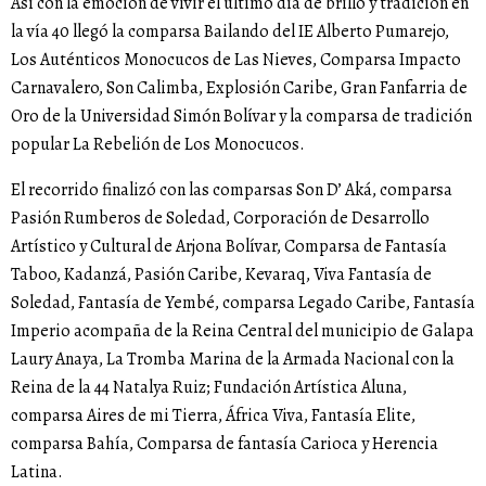
Así con la emoción de vivir el último día de brillo y tradición en
la vía 40 llegó la comparsa Bailando del IE Alberto Pumarejo,
Los Auténticos Monocucos de Las Nieves, Comparsa Impacto
Carnavalero, Son Calimba, Explosión Caribe, Gran Fanfarria de
Oro de la Universidad Simón Bolívar y la comparsa de tradición
popular La Rebelión de Los Monocucos.
El recorrido finalizó con las comparsas Son D’ Aká, comparsa
Pasión Rumberos de Soledad, Corporación de Desarrollo
Artístico y Cultural de Arjona Bolívar, Comparsa de Fantasía
Taboo, Kadanzá, Pasión Caribe, Kevaraq, Viva Fantasía de
Soledad, Fantasía de Yembé, comparsa Legado Caribe, Fantasía
Imperio acompaña de la Reina Central del municipio de Galapa
Laury Anaya, La Tromba Marina de la Armada Nacional con la
Reina de la 44 Natalya Ruiz; Fundación Artística Aluna,
comparsa Aires de mi Tierra, África Viva, Fantasía Elite,
comparsa Bahía, Comparsa de fantasía Carioca y Herencia
Latina.