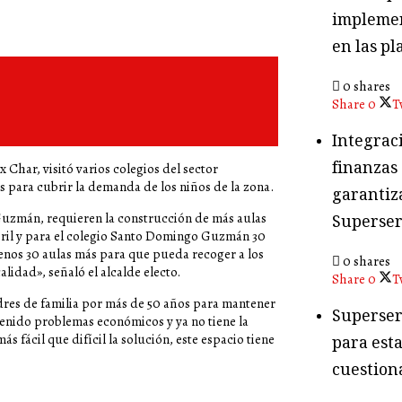
implemen
en las pl
0 shares
Share
0
T
Integraci
finanzas
x Char, visitó varios colegios del sector
 para cubrir la demanda de los niños de la zona.
garantiza
 Guzmán, requieren la construcción de más aulas
Superser
 abril y para el colegio Santo Domingo Guzmán 30
menos 30 aulas más para que pueda recoger a los
0 shares
lidad», señaló el alcalde electo.
Share
0
T
dres de familia por más de 50 años para mantener
Superser
tenido problemas económicos y ya no tiene la
 fácil que difícil la solución, este espacio tiene
para esta
cuestion