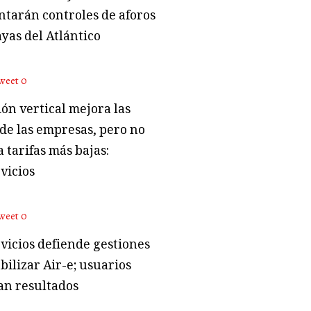
tarán controles de aforos
ayas del Atlántico
weet
0
ón vertical mejora las
 de las empresas, pero no
 tarifas más bajas:
vicios
weet
0
vicios defiende gestiones
bilizar Air-e; usuarios
an resultados