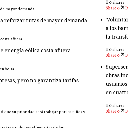
0 shares
Share
0
T
‘Volunta
ara reforzar rutas de mayor demanda
a los bar
la transf
0 shares
e energía eólica costa afuera
Share
0
T
Superser
obras in
presas, pero no garantiza tarifas
usuarios
en cuatr
0 shares
Share
0
T
d que su prioridad será trabajar por los niños y
ra traajando por el bienestar de los