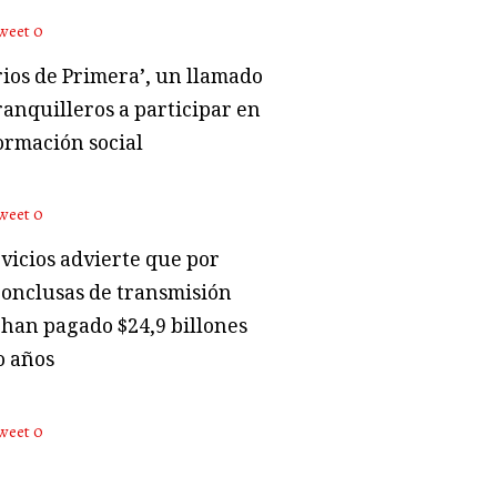
weet
0
rios de Primera’, un llamado
ranquilleros a participar en
ormación social
weet
0
vicios advierte que por
conclusas de transmisión
 han pagado $24,9 billones
o años
weet
0