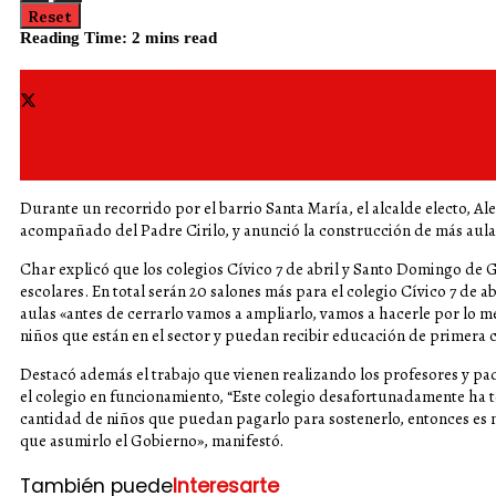
Reset
Reading Time: 2 mins read
Share on Facebook
Share on Twitter
Durante un recorrido por el barrio Santa María, el alcalde electo, Ale
acompañado del Padre Cirilo, y anunció la construcción de más aulas
Char explicó que los colegios Cívico 7 de abril y Santo Domingo de
escolares. En total serán 20 salones más para el colegio Cívico 7 de
aulas «antes de cerrarlo vamos a ampliarlo, vamos a hacerle por lo 
niños que están en el sector y puedan recibir educación de primera ca
Destacó además el trabajo que vienen realizando los profesores y pa
el colegio en funcionamiento, “Este colegio desafortunadamente ha 
cantidad de niños que puedan pagarlo para sostenerlo, entonces es más
que asumirlo el Gobierno», manifestó.
También puede
Interesarte