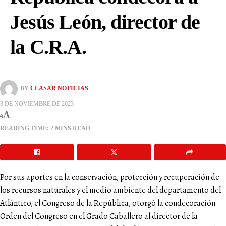
Jesús León, director de
la C.R.A.
BY
CLASAR NOTICIAS
3 DE NOVIEMBRE DE 2023
A
A
READING TIME: 2 MINS READ
Por sus aportes en la conservación, protección y recuperación de
los recursos naturales y el medio ambiente del departamento del
Atlántico, el Congreso de la República, otorgó la condecoración
Orden del Congreso en el Grado Caballero al director de la