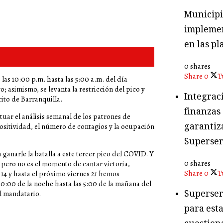
Municipio
implemen
en las pl
0 shares
Share
0
T
las 10:00 p.m. hasta las 5:00 a.m. del día
o; asimismo, se levanta la restricción del pico y
Integraci
rito de Barranquilla.
finanzas
tuar el análisis semanal de los patrones de
garantiza
sitividad, el número de contagios y la ocupación
Superser
anarle la batalla a este tercer pico del COVID. Y
0 shares
pero no es el momento de cantar victoria,
Share
0
T
14 y hasta el próximo viernes 21 hemos
0:00 de la noche hasta las 5:00 de la mañana del
Superser
l mandatario.
para esta