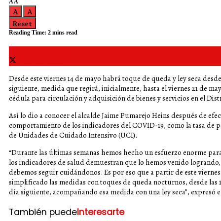
A
A
A
A
Reset
Reading Time: 2 mins read
Share on Facebook
Share on Twitter
Desde este viernes 14 de mayo habrá toque de queda y ley seca desde 
siguiente, medida que regirá, inicialmente, hasta el viernes 21 de may
cédula para circulación y adquisición de bienes y servicios en el Dist
Así lo dio a conocer el alcalde Jaime Pumarejo Heins después de efec
comportamiento de los indicadores del COVID-19, como la tasa de po
de Unidades de Cuidado Intensivo (UCI).
“Durante las últimas semanas hemos hecho un esfuerzo enorme para g
los indicadores de salud demuestran que lo hemos venido logrando, 
debemos seguir cuidándonos. Es por eso que a partir de este viernes 
simplificado las medidas con toques de queda nocturnos, desde las 1
día siguiente, acompañando esa medida con una ley seca”, expresó e
También puede
Interesarte