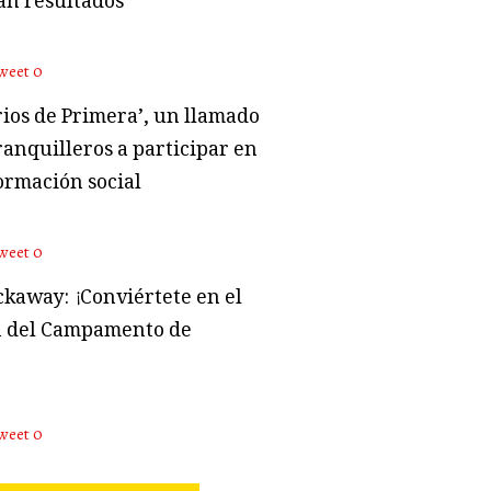
an resultados
weet
0
rios de Primera’, un llamado
ranquilleros a participar en
ormación social
weet
0
kaway: ¡Conviértete en el
 del Campamento de
weet
0