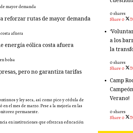
cuestion
0 shares
ara reforzar rutas de mayor demanda
Share
0
T
‘Volunta
a los bar
e energía eólica costa afuera
la transf
0 shares
Share
0
T
presas, pero no garantiza tarifas
Camp Roc
Campeón
Verano!
ntinuos y ley seca, así como pico y cédula de
ó en el mes de marzo. Pese a la mejoría en las
0 shares
monitoreo permanente.
Share
0
T
nancia en instituciones que ofrezcan educación