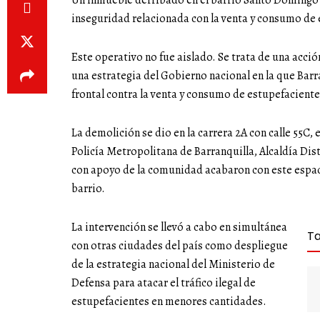
Un inmueble derribado en el barrio Santo Domingo e
inseguridad relacionada con la venta y consumo de 
Este operativo no fue aislado. Se trata de una acción
una estrategia del Gobierno nacional en la que Barr
frontal contra la venta y consumo de estupefaciente
La demolición se dio en la carrera 2A con calle 55C, 
Policía Metropolitana de Barranquilla, Alcaldía Dist
con apoyo de la comunidad acabaron con este espaci
barrio.
La intervención se llevó a cabo en simultánea
T
con otras ciudades del país como despliegue
de la estrategia nacional del Ministerio de
Defensa para atacar el tráfico ilegal de
estupefacientes en menores cantidades.