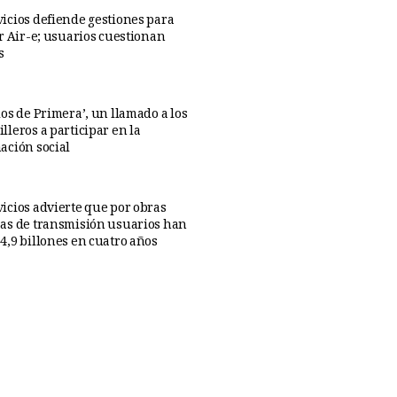
icios defiende gestiones para
ar Air-e; usuarios cuestionan
s
os de Primera’, un llamado a los
lleros a participar en la
ación social
icios advierte que por obras
as de transmisión usuarios han
4,9 billones en cuatro años