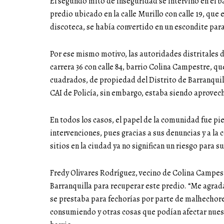
El segundo mito de inseguridad se intervino en el bar
predio ubicado en la calle Murillo con calle 19, qu
discoteca, se había convertido en un escondite par
Por ese mismo motivo, las autoridades distritales d
carrera 36 con calle 84, barrio Colina Campestre, 
cuadrados, de propiedad del Distrito de Barranquil
CAI de Policía, sin embargo, estaba siendo aprovec
En todos los casos, el papel de la comunidad fue piez
intervenciones, pues gracias a sus denuncias y a la
sitios en la ciudad ya no significan un riesgo para s
Fredy Olivares Rodríguez, vecino de Colina Campestr
Barranquilla para recuperar este predio. “Me agrad
se prestaba para fechorías por parte de malhecho
consumiendo y otras cosas que podían afectar nuest