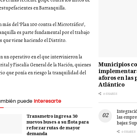
s el más reciente golpe contra los mitos de
estupefacientes en Barranquilla.
 más del ‘Plan 100 contra el Microtráfico’,
anquilla es parte fundamental por el trabajo
s que viene haciendo el Distrito.
en un operativo en el que intervinieron la
Municipios cos
rital y Fiscalía General de la Nación, quienes
implementará
o que ponía en riesgo la tranquilidad del
aforos en las 
Atlántico
0 SHARES
ambién puede
Interesarte
Integració
Transmetro ingresa 30
las empre
nuevos buses a su flota para
bajas: Su
reforzar rutas de mayor
0 SHARES
demanda