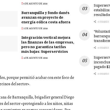
6 DE AGOSTO DE 2026
Superserv
estabiliz
Barranquilla y fondo danés
resultado
avanzan en proyecto de
energía eólica costa afuera
0 SHARES
5 DE AGOSTO DE 2026
‘Voluntari
barranqui
Integración vertical mejora
transform
las finanzas de las empresas,
pero no garantiza tarifas
0 SHARES
más bajas: Superservicios
Superserv
4 DE AGOSTO DE 2026
inconclus
pagado $2
0 SHARES
des, porque permitió acabar con este foco de
ecinos del sector».
tana de Barranquilla, brigadier general Diego
 del sector «protegiendo a los niños, niñas