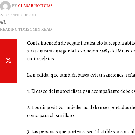
BY
CLASAR NOTICIAS
22 DE ENERO DE 2021
A
A
READING TIME: 1 MIN READ
Con la intención de seguir inculcando la responsabili
2021 entrará en vigor la Resolución 23385 del Ministe
motocicletas.
La medida, que también busca evitar sanciones, seña
1. El casco del motociclista y su acompañante debe e
2. Los dispositivos móviles no deben ser portados den
como para el parrillero.
3. Las personas que porten casco ‘abatibles’ o con cu