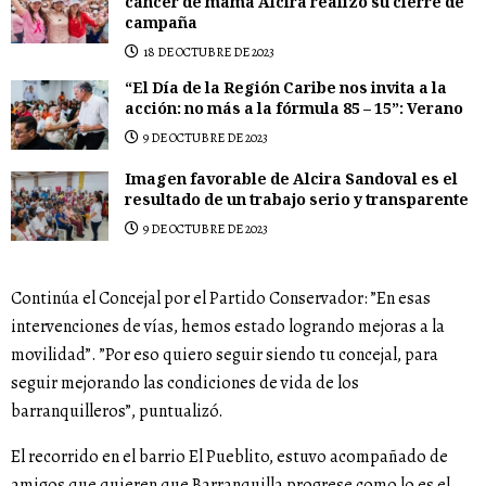
cáncer de mama Alcira realizó su cierre de
campaña
18 DE OCTUBRE DE 2023
“El Día de la Región Caribe nos invita a la
acción: no más a la fórmula 85 – 15”: Verano
9 DE OCTUBRE DE 2023
Imagen favorable de Alcira Sandoval es el
resultado de un trabajo serio y transparente
9 DE OCTUBRE DE 2023
Continúa el Concejal por el Partido Conservador: ”En esas
intervenciones de vías, hemos estado logrando mejoras a la
movilidad”. ”Por eso quiero seguir siendo tu concejal, para
seguir mejorando las condiciones de vida de los
barranquilleros”, puntualizó.
El recorrido en el barrio El Pueblito, estuvo acompañado de
amigos que quieren que Barranquilla progrese como lo es el