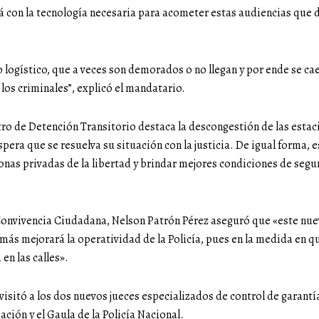
ará con la tecnología necesaria para acometer estas audiencias que 
logístico, que a veces son demorados o no llegan y por ende se ca
 los criminales”, explicó el mandatario.
tro de Detención Transitorio destaca la descongestión de las estaci
pera que se resuelva su situación con la justicia. De igual forma, 
onas privadas de la libertad y brindar mejores condiciones de segu
 y Convivencia Ciudadana, Nelson Patrón Pérez aseguró que «este nu
emás mejorará la operatividad de la Policía, pues en la medida en q
 en las calles».
visitó a los dos nuevos jueces especializados de control de garant
Nación y el Gaula de la Policía Nacional.