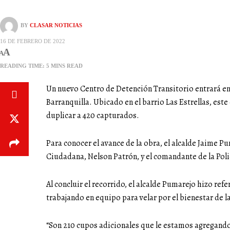
BY
CLASAR NOTICIAS
16 DE FEBRERO DE 2022
A
A
READING TIME: 5 MINS READ
Un nuevo Centro de Detención Transitorio entrará en 
Barranquilla. Ubicado en el barrio Las Estrellas, est
duplicar a 420 capturados.
Para conocer el avance de la obra, el alcalde Jaime P
Ciudadana, Nelson Patrón, y el comandante de la Poli
Al concluir el recorrido, el alcalde Pumarejo hizo re
trabajando en equipo para velar por el bienestar de 
“Son 210 cupos adicionales que le estamos agregand