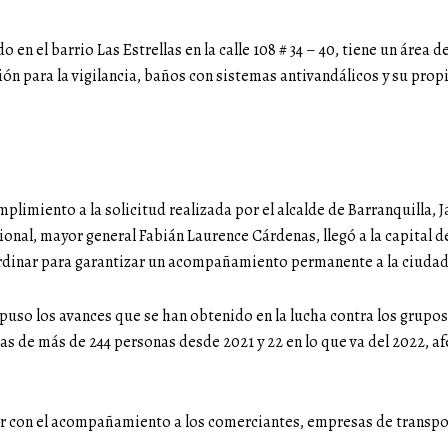
en el barrio Las Estrellas en la calle 108 # 34 – 40, tiene un área d
isión para la vigilancia, baños con sistemas antivandálicos y su prop
umplimiento a la solicitud realizada por el alcalde de Barranquilla, 
ional, mayor general Fabián Laurence Cárdenas, llegó a la capital 
coordinar para garantizar un acompañamiento permanente a la ciuda
xpuso los avances que se han obtenido en la lucha contra los grupos
ras de más de 244 personas desde 2021 y 22 en lo que va del 2022, a
r con el acompañamiento a los comerciantes, empresas de transpor