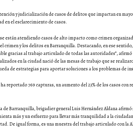
atención y judicialización de casos de delitos que impactan en may
ad en el esclarecimiento de casos.
os se están atendiendo casos de alto impacto como crimen organizado
el crimen y los delitos en Barranquilla. Destacando, en ese sentido
le gracias al trabajo articulado de todas las autoridades”, afirmó
lizados en la ciudad nació de las mesas de trabajo que se realiza
queda de estrategias para aportar soluciones a los problemas de in
na ha reportado 769 capturas, un aumento del 23% de los casos con 
a de Barranquilla, brigadier general Luis Hernández Aldana afirmó:
ienta más y un esfuerzo para llevar más tranquilidad a la ciudada
tad. De igual forma, es una muestra del trabajo articulado con la Al