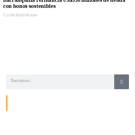
Barranquilla refinancia US$350 millones de deuda
con bonos sostenibles
23 DE JULIO DE 2026
Contacto
Energía
Home
Política de Privacidad