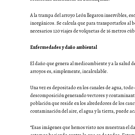
A la trampa del arroyo León llegaron inservibles, e
inorgánicos. Se calcula que para transportarlos al
necesarios 120 viajes de volquetas de 16 metros cúb
Enfermedades y daño ambiental
El daño que genera al medioambiente y a la salud de
arroyos es, simplemente, incalculable.
Una vez es depositado en los canales de agua, todo 
descomposición generando vectores y contaminant
población que reside en los alrededores de los cau
contaminación del aire, el agua y la tierra, puede 
“Esas imágenes que hemos visto nos muestran el da