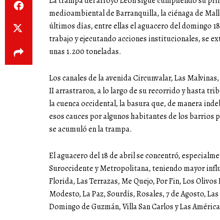
La trampa del arroyo León sigue cumpliendo su princ
medioambiental de Barranquilla, la ciénaga de Mallo
últimos días, entre ellas el aguacero del domingo 18 
trabajo y ejecutando acciones institucionales, se e
unas 1.200 toneladas.
Los canales de la avenida Circunvalar, Las Malvinas,
II arrastraron, a lo largo de su recorrido y hasta tri
la cuenca occidental, la basura que, de manera indeb
esos cauces por algunos habitantes de los barrios p
se acumuló en la trampa.
El aguacero del 18 de abril se concentró, especialme
Suroccidente y Metropolitana, teniendo mayor influe
Florida, Las Terrazas, Me Quejo, Por Fin, Los Olivo
Modesto, La Paz, Sourdís, Rosales, 7 de Agosto, Las 
Domingo de Guzmán, Villa San Carlos y Las América