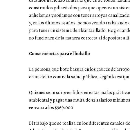
estamos haciendo contra lo que es de todos. Esta
construidos y diseñados para que operara un sist
anhelamos y soñamos con tener arroyos canalizados
y, en los últimos 14 años, hemos venido trabajando 
para tener un sistema de alcantarillado. Hoy, cuan
no funcionen de la manera correcta al depositar allí
Consecuencias para el bolsillo
La persona que bote basura en los cauces de arroyos,
en un delito contra la salud pública, según lo estipul
Quienes sean sorprendidos en estas malas práctica
ambiental y pagar una multa de 32 salarios mínimos d
cercana a los $969.000.
El trabajo que se realiza en los diferentes canales de