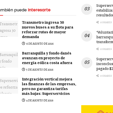
Superserv
ambién puede
Interesarte
estabiliz
resultado
Transmetro ingresa 30
0 SHARES
nuevos buses a su flota para
reforzar rutas de mayor
‘Voluntari
demanda
barranqui
transform
6 DE AGOSTO DE 2026
0 SHARES
Barranquilla y fondo danés
avanzan en proyecto de
Superserv
energía eólica costa afuera
inconclus
pagado $2
5 DE AGOSTO DE 2026
0 SHARES
Integración vertical mejora
las finanzas de las empresas,
pero no garantiza tarifas
más bajas: Superservicios
4 DE AGOSTO DE 2026