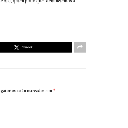
 de ADI, quien pidió que “denunciemos a
Tweet
igatorios están marcados con
*