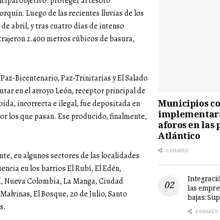
ipal objetivo: proteger al tesoro
rquín. Luego de las recientes lluvias de los
de abril, y tras cuatro días de intenso
xtrajeron 2.400 metros cúbicos de basura,
 Paz-Bicentenario, Paz-Trinitarias y El Salado
butar en el arroyo León, receptor principal de
Municipios cos
ida, incorrecta e ilegal, fue depositada en
implementará
or los que pasan. Ese producido, finalmente,
aforos en las 
Atlántico
0 SHARES
nte, en algunos sectores de las localidades
ncia en los barrios El Rubí, El Edén,
Integració
s I, Nueva Colombia, La Manga, Ciudad
las empre
Malvinas, El Bosque, 20 de Julio, Santo
bajas: Su
s.
0 SHARES