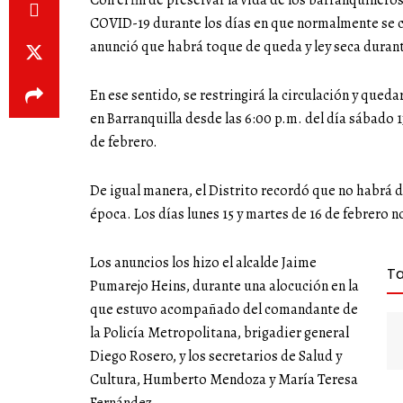
Con el fin de preservar la vida de los barranquillero
COVID-19 durante los días en que normalmente se ce
anunció que habrá toque de queda y ley seca durante 
En ese sentido, se restringirá la circulación y qued
en Barranquilla desde las 6:00 p.m. del día sábado 13
de febrero.
De igual manera, el Distrito recordó que no habrá 
época. Los días lunes 15 y martes de 16 de febrero n
Los anuncios los hizo el alcalde Jaime
T
Pumarejo Heins, durante una alocución en la
que estuvo acompañado del comandante de
la Policía Metropolitana, brigadier general
Diego Rosero, y los secretarios de Salud y
Cultura, Humberto Mendoza y María Teresa