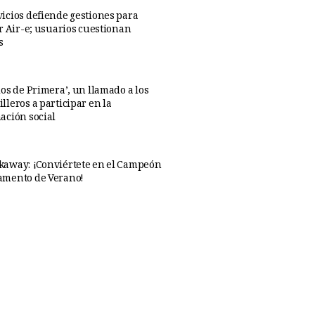
icios defiende gestiones para
ar Air-e; usuarios cuestionan
s
os de Primera’, un llamado a los
lleros a participar en la
ación social
away: ¡Conviértete en el Campeón
amento de Verano!