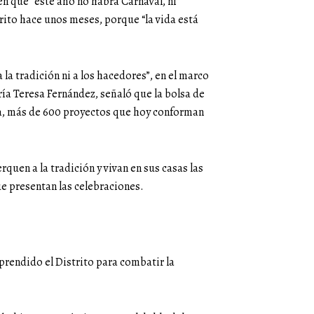
en que “este año no habrá Carnaval, ni
trito hace unos meses, porque “la vida está
 la tradición ni a los hacedores”, en el marco
ría Teresa Fernández, señaló que la bolsa de
a, más de 600 proyectos que hoy conforman
erquen a la tradición y vivan en sus casas las
ue presentan las celebraciones.
prendido el Distrito para combatir la