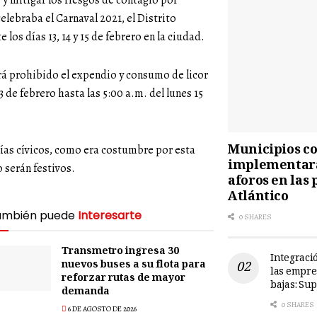
s y mitigar los riesgos de contagio por
lebraba el Carnaval 2021, el Distrito
los días 13, 14 y 15 de febrero en la ciudad.
ará prohibido el expendio y consumo de licor
 de febrero hasta las 5:00 a.m. del lunes 15
Municipios cos
días cívicos, como era costumbre por esta
implementará
o serán festivos.
aforos en las 
Atlántico
ambién puede
Interesarte
0 SHARES
Transmetro ingresa 30
Integració
nuevos buses a su flota para
las empre
reforzar rutas de mayor
bajas: Su
demanda
0 SHARES
6 DE AGOSTO DE 2026