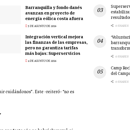
Superserv
Barranquilla y fondo danés
estabiliz
avanzan en proyecto de
resultado
energía eólica costa afuera
0 SHARES
5 DE AGOSTO DE 2026
Integración vertical mejora
‘Voluntari
las finanzas de las empresas,
barranqui
pero no garantiza tarifas
transform
más bajas: Superservicios
0 SHARES
4 DE AGOSTO DE 2026
Camp Rock
del Camp
0 SHARES
uir cuidándonos”. Este -reiteró- “no es
”