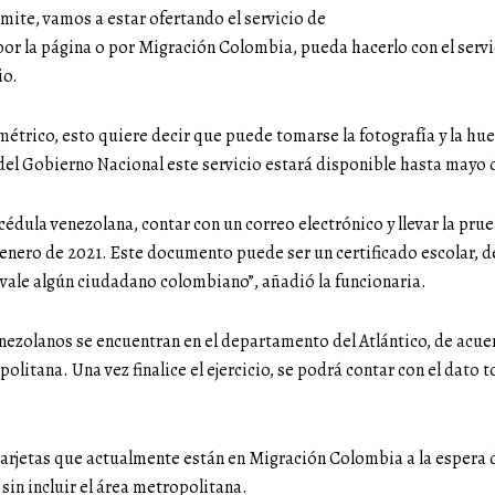
mite, vamos a estar ofertando el servicio de
e por la página o por Migración Colombia, pueda hacerlo con el serv
io.
étrico, esto quiere decir que puede tomarse la fotografía y la hu
del Gobierno Nacional este servicio estará disponible hasta mayo 
 cédula venezolana, contar con un correo electrónico y llevar la pr
enero de 2021. Este documento puede ser un certificado escolar, de 
avale algún ciudadano colombiano”, añadió la funcionaria.
ezolanos se encuentran en el departamento del Atlántico, de acuerdo
olitana. Una vez finalice el ejercicio, se podrá contar con el dato 
tarjetas que actualmente están en Migración Colombia a la espera
sin incluir el área metropolitana.