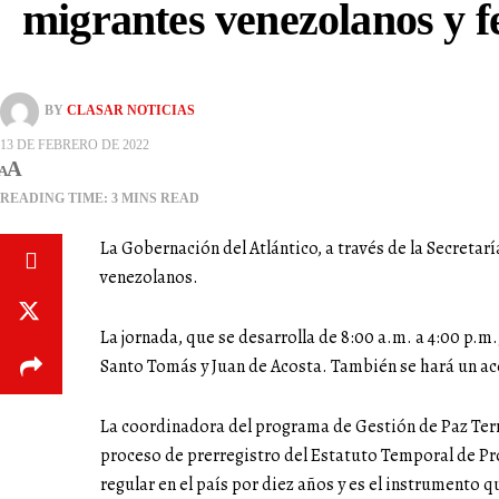
migrantes venezolanos y fe
BY
CLASAR NOTICIAS
13 DE FEBRERO DE 2022
A
A
READING TIME: 3 MINS READ
La Gobernación del Atlántico, a través de la Secretar
venezolanos.
La jornada, que se desarrolla de 8:00 a.m. a 4:00 p.m
Santo Tomás y Juan de Acosta. También se hará un aco
La coordinadora del programa de Gestión de Paz Terr
proceso de prerregistro del Estatuto Temporal de Pr
regular en el país por diez años y es el instrumento q